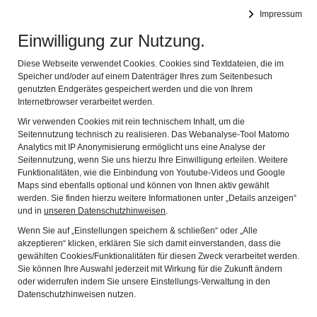
Impressum
Leichte Sprache
Gebärdensprache
Einwilligung zur Nutzung.
Museen inklusive!
Navig
Diese Webseite verwendet Cookies. Cookies sind Textdateien, die im
in Bayern
Speicher und/oder auf einem Datenträger Ihres zum Seitenbesuch
genutzten Endgerätes gespeichert werden und die von Ihrem
Internetbrowser verarbeitet werden.
Kontakt
Wir verwenden Cookies mit rein technischem Inhalt, um die
Seitennutzung technisch zu realisieren. Das Webanalyse-Tool Matomo
Wenn Sie mehr über die Museen und ihre inklusiven
Analytics mit IP Anonymisierung ermöglicht uns eine Analyse der
Seitennutzung, wenn Sie uns hierzu Ihre Einwilligung erteilen. Weitere
Angebote erfahren wollen, nutzen Sie bitte die
Funktionalitäten, wie die Einbindung von Youtube-Videos und Google
Kontaktmöglichkeiten über die jeweilige
Maps sind ebenfalls optional und können von Ihnen aktiv gewählt
Museumswebsite.
werden. Sie finden hierzu weitere Informationen unter „Details anzeigen“
und in
unseren Datenschutzhinweisen
.
Alle Museen finden Sie auf der Unterseite "Museen"
dieser Website.
Wenn Sie auf „Einstellungen speichern & schließen“ oder „Alle
akzeptieren“ klicken, erklären Sie sich damit einverstanden, dass die
gewählten Cookies/Funktionalitäten für diesen Zweck verarbeitet werden.
Sie können Ihre Auswahl jederzeit mit Wirkung für die Zukunft ändern
oder widerrufen indem Sie unsere Einstellungs-Verwaltung in den
Projektverantwortlich
Datenschutzhinweisen nutzen.